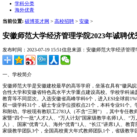
学科分类
海外优青
当前位置:
硕博英才网
>
高校招聘
>
安徽
>
安徽师范大学经济管理学院2023年诚聘优
发布时间：2023-07-19 15:51
信息来源：安徽师范大学经济管理
一、学校简介
安徽师范大学是安徽建校最早的高等学府，坐落在具有“徽风
合性大学和安徽省特色高水平大学重点建设高校。学校学科涵
教育等不同层次。入选安徽省高峰学科6个，进入ESI全球前1
权一级学科31个，硕士专业学位授权点21个，本科专业91
和附幼。学校现有教职工2783人（不含“三附”），其中专任教师
家暨“四个一批”人才2人、“万人计划”国家级教学名师1人、“
人）、国家“优青”2人、海外“优青”1人、“长江”讲席1人、
家级教学团队3个，全国高校黄大年式教师团队1个，省级教学团