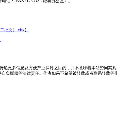
0552-3175332（纪委办公室）。
次）.xlsx】
】
出于传递更多信息及方便产业探讨之目的，并不意味着本站赞同其
负版权等法律责任。作者如果不希望被转载或者联系转载等事宜，请与我