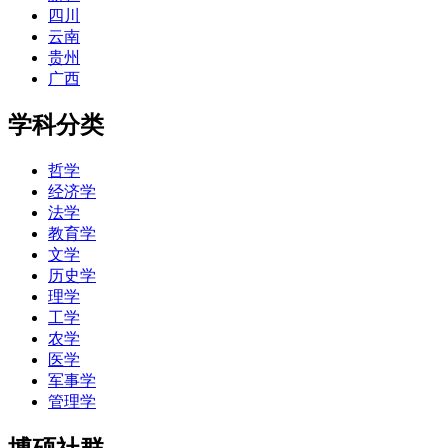
四川
云南
贵州
广西
学科分类
哲学
经济学
法学
教育学
文学
历史学
理学
工学
农学
医学
军事学
管理学