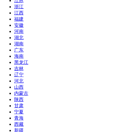
江苏
浙江
江西
福建
安徽
河南
湖北
湖南
广东
海南
黑龙江
吉林
辽宁
河北
山西
内蒙古
陕西
甘肃
宁夏
青海
西藏
新疆