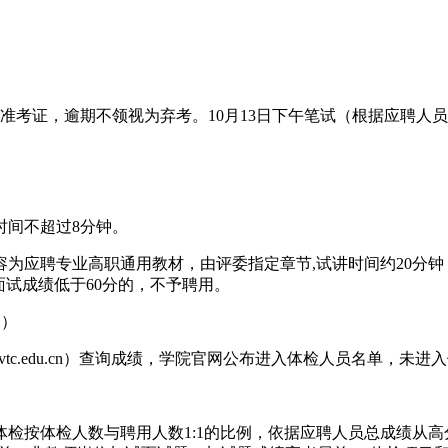
；
取准考证，逾期不领视为弃考。10月13日下午笔试（根据应聘人
时间不超过8分钟。
为应聘专业高职通用教材，由评委指定章节,试讲时间约20分
。面试成绩低于60分的，不予聘用。
。）
tsvtc.edu.cn）查询成绩，学院官网公布进入体检人员名单，未
。体检按体检人数与聘用人数1:1的比例，依据应聘人员总成绩从