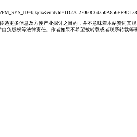
ceView.jsp?FM_SYS_ID=bjkjdx&entityId=1D27C27060C64350A856EE9D1
出于传递更多信息及方便产业探讨之目的，并不意味着本站赞同其
负版权等法律责任。作者如果不希望被转载或者联系转载等事宜，请与我