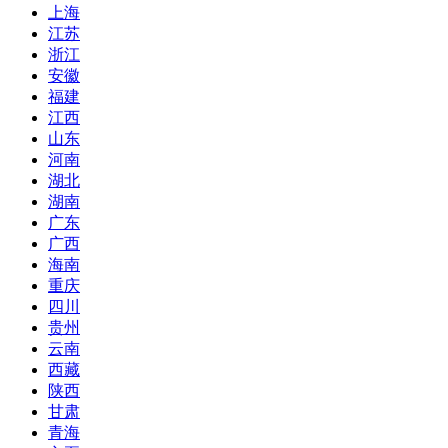
上海
江苏
浙江
安徽
福建
江西
山东
河南
湖北
湖南
广东
广西
海南
重庆
四川
贵州
云南
西藏
陕西
甘肃
青海