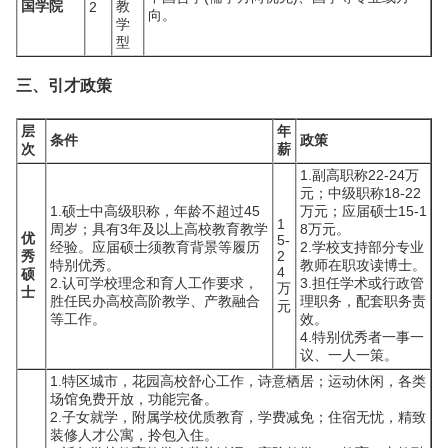
国学院
教
2
向。
学
型
三、引才政策
层
年
条件
政策
次
薪
1.副高职称22-24万
元；中级职称18-22
1.硕士中高级职称，年龄不超过45
万元；应届硕士15-1
1
周岁；具有3年及以上高校教育教学
8万元。
优
5-
经验。应届硕士须教育背景等履历
2.学校支持部分专业
秀
2
特别优秀。
教师在职攻读博士。
4
硕
2.认可学校理念和育人工作要求，
3.担任学术或行政管
万
士
胜任民办高校高阶教学、产教融合
理职务，配套职务责
元
等工作。
效。
4.特别优秀者一事一
议、一人一策。
1.特区城市，花园高校舒心工作，诗意栖居；运动休闲，各类
场馆免费开放，功能完备。
2.子女就学，附属学校优质教育，学费减免；住宿无忧，精致
装修人才公寓，拎包入住。