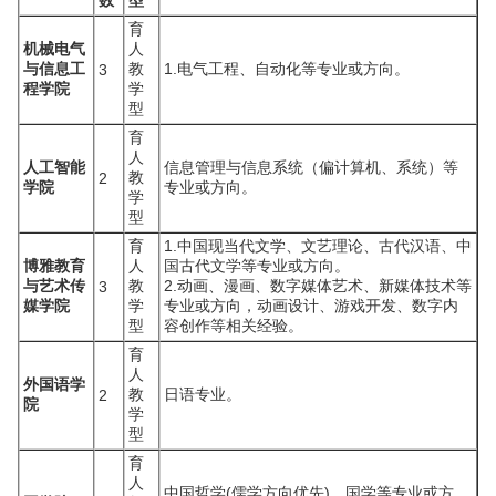
数
型
育
机械电气
人
与信息工
教
1.电气工程、自动化等专业或方向。
3
程学院
学
型
育
人
人工智能
信息管理与信息系统（偏计算机、系统）等
教
2
学院
专业或方向。
学
型
育
1.中国现当代文学、文艺理论、古代汉语、中
博雅教育
人
国古代文学等专业或方向。
与艺术传
教
2.动画、漫画、数字媒体艺术、新媒体技术等
3
媒学院
学
专业或方向，动画设计、游戏开发、数字内
型
容创作等相关经验。
育
人
外国语学
教
日语专业。
2
院
学
型
育
人
中国哲学(儒学方向优先)、国学等专业或方