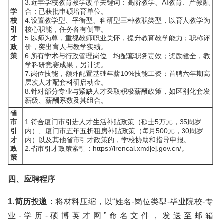
3.近年学校教育教学改革关键词：高阶教学、AI教育、产教融
学
合；已获批申硕培育单位。
校
4.设置教学型、平衡型、科研型三种教职类型，以育人教学为
引
核心职能，任务各有侧重。
才
5.以师为尊，重视教师职业关怀，提升教育教学能力；职称评
政
价，突出育人与教学实绩。
策
6.所有学术与行政管理岗位，均配套职务责效；奖励健全，教
学科研竞赛成果，另计奖。
7.岗位技能，额外配置基础年薪10%技能工资；首聘六年期高
层次人才配套科研启动金。
8.针对部分专业与紧缺人才采取积极薪酬政策，如区别化套发
薪级、薪酬系数及其组合。
省
市
1.符合厦门市引进人才生活补贴政策（硕士5万元，35周岁
引
内）、厦门市五年五折租房补贴政策（每月500元，30周岁
才
内）以及其他省市引才政策的，学校协助和指导申报。
政
2.省市引才政策索引：https://irencai.xmdjej.gov.cn/。
策
四、应聘程序
1.简历投递：
将材料压缩，以“姓名-岗位类型-毕业院校-专
业-学历-硕博英才网”命名文件，发送至邮箱