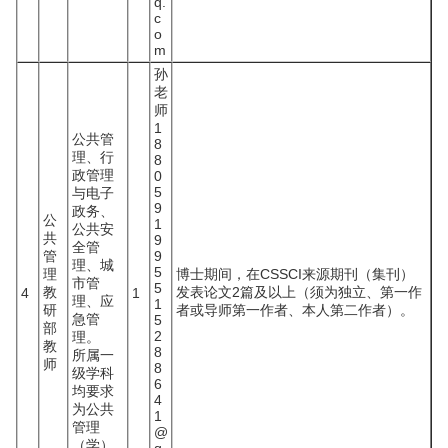
q.
c
o
m
孙
老
师
1
公共管
8
理、行
8
政管理
0
5
与电子
9
政务、
公
1
公共安
共
9
全管
管
9
理、城
5
理
博士期间，在CSSCI来源期刊（集刊）
市管
5
教
发表论文2篇及以上（须为独立、第一作
4
1
理、应
1
研
者或导师第一作者、本人第二作者）。
急管
5
部
2
理。
教
8
所属一
师
8
级学科
6
均要求
4
为公共
1
管理
@
（学）