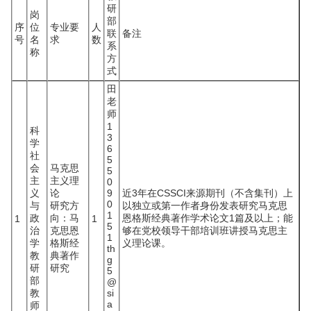
研
岗
部
序
位
专业要
人
联
备注
号
名
求
数
系
称
方
式
田
老
师
1
科
3
学
6
社
5
会
马克思
5
主
主义理
0
义
论
9
近3年在CSSCI来源期刊（不含集刊）上
0
与
研究方
以独立或第一作者身份发表研究马克思
1
政
向：马
恩格斯经典著作学术论文1篇及以上；能
1
1
5
治
克思恩
够在党校领导干部培训班讲授马克思主
1
学
格斯经
义理论课。
th
教
典著作
g
研
研究
5
部
@
教
si
a
师