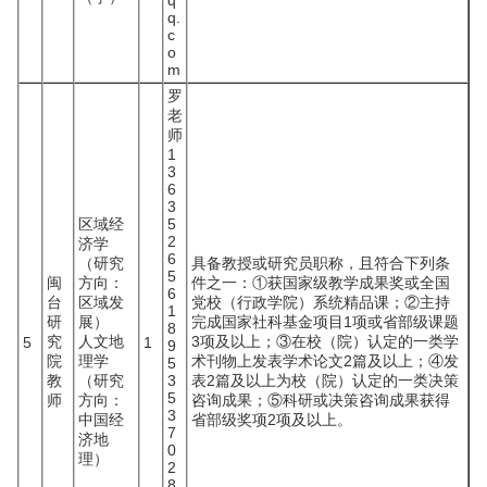
q
q.
c
o
m
罗
老
师
1
3
6
3
区域经
5
2
济学
6
（研究
具备教授或研究员职称，且符合下列条
5
闽
方向：
件之一：①获国家级教学成果奖或全国
6
台
区域发
党校（行政学院）系统精品课；②主持
1
研
展）
完成国家社科基金项目1项或省部级课题
8
究
人文地
3项及以上；③在校（院）认定的一类学
5
1
9
院
理学
术刊物上发表学术论文2篇及以上；④发
5
教
（研究
3
表2篇及以上为校（院）认定的一类决策
5
师
方向：
咨询成果；⑤科研或决策咨询成果获得
3
中国经
省部级奖项2项及以上。
7
济地
0
理）
2
8