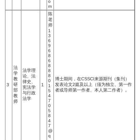
o
m
陈
老
师
1
3
6
9
6
8
6
8
法
法学理
8
学
8
论、法
教
博士期间，在CSSCI来源期刊（集刊）
0
律史、
研
发表论文2篇及以上（须为独立、第一作
3
1
1
宪法学
部
者或导师第一作者、本人第二作者）。
5
与行政
教
4
法学
7
师
0
5
8
4
7
@
q