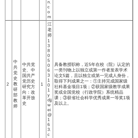
n.
c
o
m
江
老
师
1
3
8
0
5
中
中共党
具备教授职称，近5年在校（院）认定的
0
共
史、中
一类刊物上以独立或第一作者发表学术
6
党
3
国共产
论文5篇，且以独立或第一完成人身份，
史
1
党历史
取得下列成果之一：①主持完成国家级
教
2
1
0
研究方
社科基金项目1项；②获国家级教学成果
研
1
向：改
奖或全国党校（行政学院）系统精品
部
y
革开放
课；③获省社会科学优秀成果一等奖1项
djj
教
史
及以上。
w
师
ei
@
1
6
3.
c