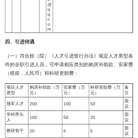
@
q
q.
c
o
m
四、引进待遇
（一）符合校（院）《人才引进暂行办法》规定人才类型条
件的全职引进人员，可申请相应类别的购房补助款、安家费
（税前，人民币）和科研资助费：
项目人才
购房补助款（万
安家费（万
科研资助费（万
备
类型
元）
元）
元）
注
面
领军人才
200
100
50
议
学科带头
面
100
50
20
人
议
面
教研骨干
20
6
5
议