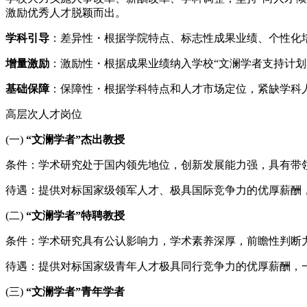
激励优秀人才脱颖而出。
学科引导
：差异性・根据学院特点、标志性成果业绩、个性化
增量激励
：激励性・根据成果业绩纳入学校“文澜学者支持计
基础保障
：保障性・根据学科特点和人才市场定位，紧缺学科人
高层次人才岗位
(一)
“文澜学者”杰出教授
条件：学术研究处于国内领先地位，创新发展能力强，具有带
待遇：提供对标国家级领军人才、极具国际竞争力的优厚薪酬
(二)
“文澜学者”特聘教授
条件：学术研究具有公认影响力，学术素养深厚，前瞻性判断
待遇：提供对标国家级青年人才极具同行竞争力的优厚薪酬，
(三)
“文澜学者”青年学者