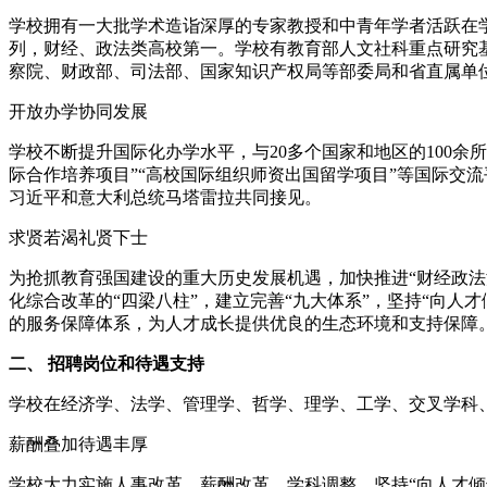
学校拥有一大批学术造诣深厚的专家教授和中青年学者活跃在
列，财经、政法类高校第一。学校有教育部人文社科重点研究基
察院、财政部、司法部、国家知识产权局等部委局和省直属单位
开放办学协同发展
学校不断提升国际化办学水平，与20多个国家和地区的100余
际合作培养项目”“高校国际组织师资出国留学项目”等国际交
习近平和意大利总统马塔雷拉共同接见。
求贤若渴礼贤下士
为抢抓教育强国建设的重大历史发展机遇，加快推进“财经政法
化综合改革的“四梁八柱”，建立完善“九大体系”，坚持“向
的服务保障体系，为人才成长提供优良的生态环境和支持保障
二、 招聘岗位和待遇支持
学校在经济学、法学、管理学、哲学、理学、工学、交叉学科
薪酬叠加待遇丰厚
学校大力实施人事改革、薪酬改革、学科调整，坚持“向人才倾