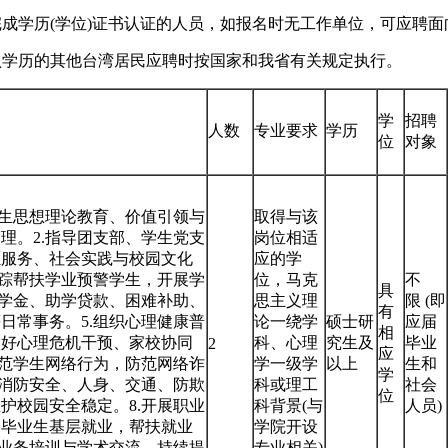
且已完成学历(学位)证书认证的人员，如报名时无工作单位，可应聘
认学历的其他台湾居民应聘时按国家和我省有关规定执行。
学
招聘
人数
专业要求
学历
位
对象
学生思想理论教育、价值引领与
取得与该
理。2.指导团支部、学生党支
岗位相适
愿服务、社会实践与校园文化
应的学
跟踪帮扶学业预警学生，开展学
位，马克
不
具
助学金、助学贷款、困难补助、
思主义理
限 (即
有
日常事务。5.组织心理健康普
论一绕学
硕士研
应届
相
做好心理危机干预、家校协同
科、心理
究生及
毕业
2
应
规范学生网络行为，防范网络诈
学一级学
以上
生和
学
展消防安全、人身、交通、防欺
科或理工
社会
位
护校园安全稳定。8.开展职业
科背景(与
人员)
导毕业生基层就业，帮扶就业
学院开设
、业务培训与学术交流，持续提
专业相关)