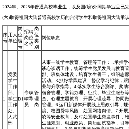
2024年、2025年普通高校毕业生，以及国(境)外同期毕业
(六)取得祖国大陆普通高校学历的台湾学生和取得祖国大陆承
岗
岗
招聘
序
用人
位
位
岗位
岗位职责
号
单位
编
类
名称
号
别
从事一线学生教育、管理等工作：1.承担
谈心谈话工作，统筹学生党员发展与教育管
党委
部、班集体建设，培育学生骨干，组织志
学生
活动。3.抓好学风建设，督促学习纪律，
工作
业与升学指导。4.落实学生综合测评、奖
部、
专职
管
宿舍管理、学籍办理、征兵、毕业生服务等
学生
辅导
理
查、心理主题教育，开展心理疏导，协同
1
D1
工作
员
岗
管理。6.运用新媒体开展线上思政引导，
处、
骗、校园贷等风险，处置网络舆情。7.开
人武
凌等安全教育，及时处置学生突发事件，维
部
生涯规划、就业政策、简历面试指导，引
困难学生。9.参与思想政治教育课题研究