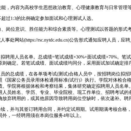
作技能，内容为高校学生思想政治教育、心理健康教育与日常管理
超过1:3的比例确定参加面试和心理测试人选。
能力、岗位意识、胜任能力和综合素质等。心理测试以答题的形式
站(https://rsc.nytdc.edu.cn)公告形式通知应
拟聘用人员名单。总成绩=笔试成绩×30%+面试成绩×70%。
原则确定。若笔试成绩、面试成绩均同分，采用面试加试确定排
员的总成绩，在各单项考试(测试)合格人员中，按招聘岗位拟招
照《国家公务员录用体检通用标准(试行)》执行。学院对体检合
绩。学院将根据体检和考察结果，集体研究确定拟聘用人员名单
用人员姓名、学历、专业、毕业院校、现工作单位、招聘考试的
确放弃聘用的，或其他原因导致聘用岗位空缺时，依次递补。聘
用手续，并与其签订聘用合同，并约定试用期。试用期满考核合格
同外，一经聘用须在本岗位服务4年以上。