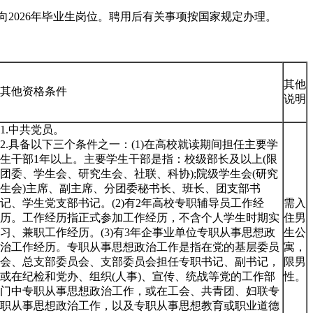
面向2026年毕业生岗位。聘用后有关事项按国家规定办理。
其他
其他资格条件
说明
1.中共党员。
2.具备以下三个条件之一：(1)在高校就读期间担任主要学
生干部1年以上。主要学生干部是指：校级部长及以上(限
团委、学生会、研究生会、社联、科协);院级学生会(研究
生会)主席、副主席、分团委秘书长、班长、团支部书
记、学生党支部书记。(2)有2年高校专职辅导员工作经
需入
历。工作经历指正式参加工作经历，不含个人学生时期实
住男
习、兼职工作经历。(3)有3年企事业单位专职从事思想政
生公
治工作经历。专职从事思想政治工作是指在党的基层委员
寓，
会、总支部委员会、支部委员会担任专职书记、副书记，
限男
或在纪检和党办、组织(人事)、宣传、统战等党的工作部
性。
门中专职从事思想政治工作，或在工会、共青团、妇联专
职从事思想政治工作，以及专职从事思想教育或职业道德