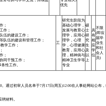
优先
研究生阶段为
作；
基础心理学，
硕
不限
理工作；
发展与教育心
士
具
(即应
等队伍的建设工作；
理学，应用心
研
有
届毕
师等队伍的建设和管理工作；
理学，心理
究
相
工
业生
和教学工作；
学，心理健康
生
应
和社
；
教育，应用心
及
学
会人
作；
理，精神病与
以
位
员)
和协同干预工作；
精神卫生学等
上
事务性工作。
专业
00。通过初审人员名单于7月17日(周五)12:00在人事处网站公布，
提交应聘材料。