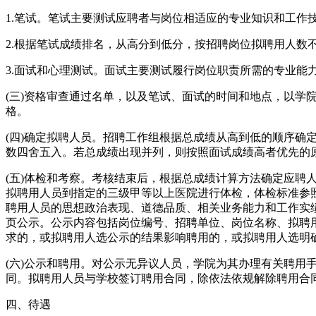
1.笔试。笔试主要测试应聘者与岗位相适应的专业知识和工
2.根据笔试成绩排名，从高分到低分，按招聘岗位拟聘用人数不
3.面试和心理测试。面试主要测试履行岗位职责所需的专业
(三)资格审查通过名单，以及笔试、面试的时间和地点，以学院人事处网
格。
(四)确定拟聘人员。招聘工作组根据总成绩从高到低的顺序确定
数四舍五入。若总成绩出现并列，则按照面试成绩高者优先的
(五)体检和考察。考核结束后，根据总成绩计算方法确定应聘人
拟聘用人员到指定的三级甲等以上医院进行体检，体检标准参
聘用人员的思想政治表现、道德品质、相关业务能力和工作实
页公示。公示内容包括岗位编号、招聘单位、岗位名称、拟聘
求的，或拟聘用人选公示的结果影响聘用的，或拟聘用人选明
(六)公示和聘用。对公示无异议人员，学院为其办理有关聘
同。拟聘用人员与学校签订聘用合同，除依法依规解除聘用合
四、待遇