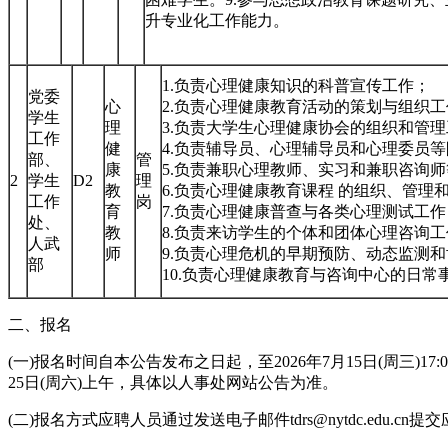
升专业化工作能力。
1.负责心理健康知识的科普宣传工作；
党委
心
2.负责心理健康教育活动的策划与组织工
学生
理
3.负责大学生心理健康协会的组织和管
工作
健
4.负责辅导员、心理辅导员和心理委员
部、
管
康
5.负责兼职心理教师、实习和兼职咨询
2
学生
D2
理
教
6.负责心理健康教育课程 的组织、管理
工作
岗
育
7.负责心理健康普查与各类心理测试工作
处、
教
8.负责来访学生的个体和团体心理咨询工
人武
师
9.负责心理危机的早期预防、动态监测
部
10.负责心理健康教育与咨询中心的日常
二、报名
(一)报名时间自本公告发布之日起，至2026年7月15日(周三)17:
25日(周六)上午，具体以人事处网站公告为准。
(二)报名方式应聘人员通过发送电子邮件tdrs@nytdc.edu.cn