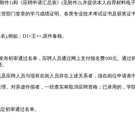
(见附件1)和《应聘申请汇总表》(见附件2),并提供本人自荐材料电
管部门签章的学习成绩证明、各类专业技术考试证书及获奖证书的扫
),例如：D1+王××,原件备核。
网站发布初审通过名单，应聘人员通过网上支付报名费100元。通
还。
以及应聘人员与现有在岗人员存在上述关系者，须在岗位申请表中
受理。对弄虚作假者，一经查实将取消应聘资格；已录用的，学
确定初审通过名单。