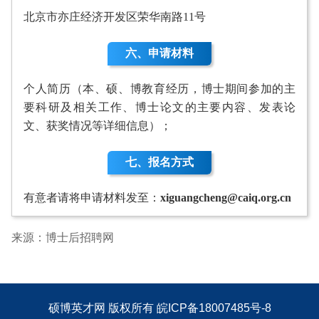
北京市亦庄经济开发区荣华南路11号
六、申请材料
个人简历（本、硕、博教育经历，博士期间参加的主
要科研及相关工作、博士论文的主要内容、发表论
文、获奖情况等详细信息）；
七、报名方式
有意者请将申请材料发至：
xiguangcheng@caiq.org.cn
来源：博士后招聘网
硕博英才网
版权所有
皖ICP备18007485号-8