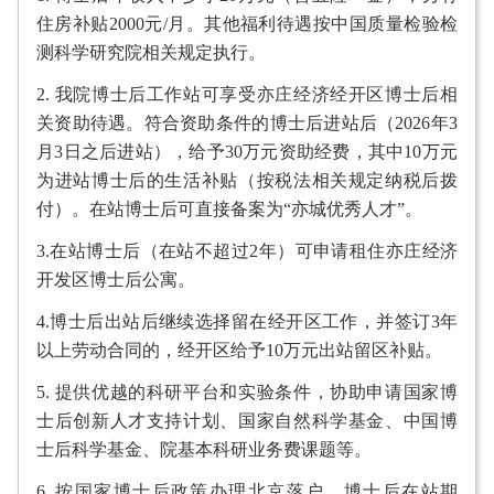
住房补贴2000元/月。其他福利待遇按中国质量检验检
测科学研究院相关规定执行。
2. 我院博士后工作站可享受亦庄经济经开区博士后相
关资助待遇。符合资助条件的博士后进站后（2026年3
月3日之后进站），给予30万元资助经费，其中10万元
为进站博士后的生活补贴（按税法相关规定纳税后拨
付）。在站博士后可直接备案为“亦城优秀人才”。
3.在站博士后（在站不超过2年）可申请租住亦庄经济
开发区博士后公寓。
4.博士后出站后继续选择留在经开区工作，并签订3年
以上劳动合同的，经开区给予10万元出站留区补贴。
5. 提供优越的科研平台和实验条件，协助申请国家博
士后创新人才支持计划、国家自然科学基金、中国博
士后科学基金、院基本科研业务费课题等。
6. 按国家博士后政策办理北京落户。博士后在站期