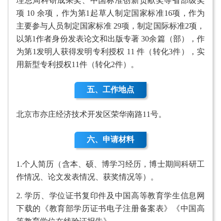
理总局科研成果奖、中国标准创新贡献奖等省部级奖
项 10 余项，作为第1起草人制定国家标准16项，作为
主要参与人员制定国家标准 29项，制定国际标准2项，
以第1作者身份发表论文和出版专著 30余篇（部），作
为第1发明人获得发明专利授权 11 件（转化3件），实
用新型专利授权11件（转化2件）。
五、工作地点
北京市亦庄经济技术开发区荣华南路11号。
六、申请材料
1.个人简历（含本、硕、博学习经历，博士期间科研工
作情况、论文发表情况、获奖情况等）。
2. 学历、学位证书复印件及中国高等教育学生信息网
下载的《教育部学历证书电子注册备案表》《中国高