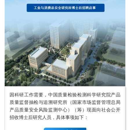
因科研工作需要，中国质量检验检测科学研究院产品
质量监督抽检与追溯研究所（国家市场监督管理总局
产品质量安全风险监测中心）（筹）现面向社会公开
招收博士后研究人员，具体事项如下：