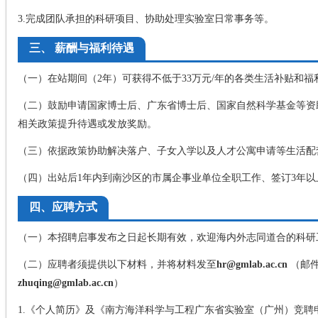
3.完成团队承担的科研项目、协助处理实验室日常事务等。
三、 薪酬与福利待遇
（一）在站期间（2年）可获得不低于33万元/年的各类生活补贴和
（二）鼓励申请国家博士后、广东省博士后、国家自然科学基金等资助
相关政策提升待遇或发放奖励。
（三）依据政策协助解决落户、子女入学以及人才公寓申请等生活配
（四）出站后1年内到南沙区的市属企事业单位全职工作、签订3年以
四、应聘方式
（一）本招聘启事发布之日起长期有效，欢迎海内外志同道合的科研
（二）应聘者须提供以下材料，并将材料发至
hr@gmlab.ac.cn
（邮件
zhuqing@gmlab.ac.cn
）
1.《个人简历》及《南方海洋科学与工程广东省实验室（广州）竞聘