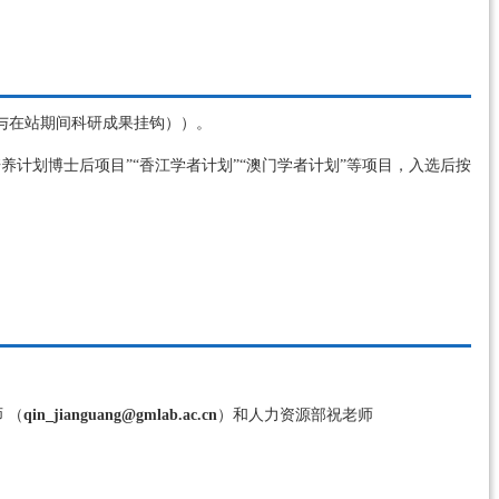
与在站期间科研成果挂钩））。
计划博士后项目”“香江学者计划”“澳门学者计划”等项目，入选后按
。
 （
qin_jianguang@gmlab.ac.cn
）和人力资源部祝老师